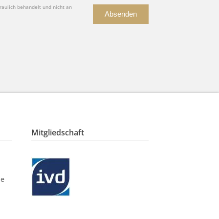
raulich behandelt und nicht an
Absenden
Mitgliedschaft
le