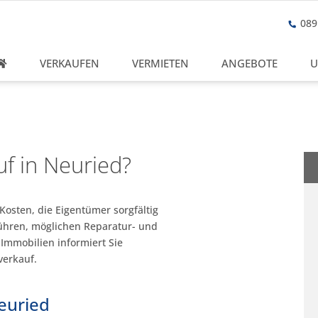
089 
VERKAUFEN
VERMIETEN
ANGEBOTE
U
f in Neuried?
osten, die Eigentümer sorgfältig
bühren, möglichen Reparatur- und
mmobilien informiert Sie
verkauf.
euried