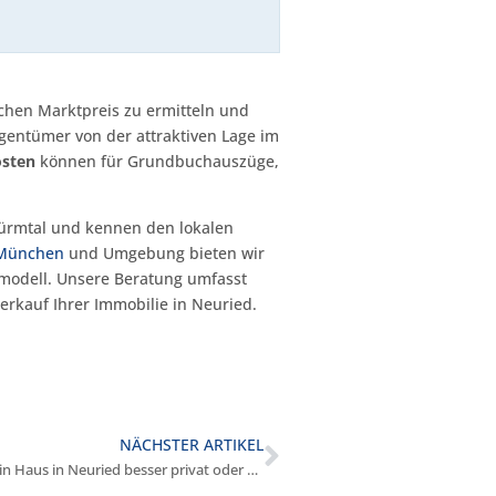
ischen Marktpreis zu ermitteln und
gentümer von der attraktiven Lage im
osten
können für Grundbuchauszüge,
Würmtal und kennen den lokalen
 München
und Umgebung bieten wir
smodell. Unsere Beratung umfasst
rkauf Ihrer Immobilie in Neuried.
NÄCHSTER ARTIKEL
Verkaufe ich mein Haus in Neuried besser privat oder über Makler?