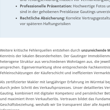
Professionelle Präsentation:
Hochwertige Fotos u
sind in der gehobenen Preisklasse Gautings unverzi
Rechtliche Absicherung:
Korrekte Vertragsgestalt
vor späteren Haftungsrisiken
Weitere kritische Fehlerquellen entstehen durch
unzureichende M
Kenntnis der lokalen Besonderheiten. Der Gautinger Immobilienma
heterogene Struktur aus verschiedenen Wohnlagen aus, die jeweil
ansprechen. Eigenvermarktung ohne entsprechende Fachkenntniss
Fehleinschätzungen der Käuferschicht und ineffizienten Vermarkt
Als zertifizierter Makler mit langjähriger Erfahrung im Würmtal b
durch jeden Schritt des Verkaufsprozesses. Unser detailliertes Ve
Gauting, kombiniert mit digitaler Kompetenz und persönlicher Be
und maximiert Ihren Verkaufserlös. Vertrauen bildet das Fundame
Geschäftsbeziehung, weshalb wir Sie transparent über alle Aspek