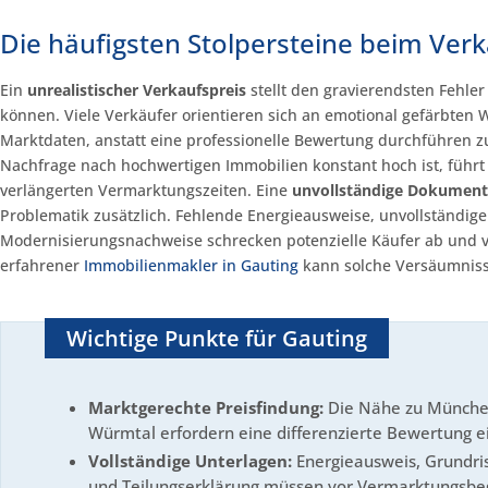
Die häufigsten Stolpersteine beim Ver
Ein
unrealistischer Verkaufspreis
stellt den gravierendsten Fehle
können. Viele Verkäufer orientieren sich an emotional gefärbten 
Marktdaten, anstatt eine professionelle Bewertung durchführen zu
Nachfrage nach hochwertigen Immobilien konstant hoch ist, führ
verlängerten Vermarktungszeiten. Eine
unvollständige Dokument
Problematik zusätzlich. Fehlende Energieausweise, unvollständig
Modernisierungsnachweise schrecken potenzielle Käufer ab und v
erfahrener
Immobilienmakler in Gauting
kann solche Versäumniss
Wichtige Punkte für Gauting
Marktgerechte Preisfindung:
Die Nähe zu München
Würmtal erfordern eine differenzierte Bewertung ei
Vollständige Unterlagen:
Energieausweis, Grundri
und Teilungserklärung müssen vor Vermarktungsbeg