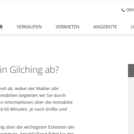
089 
VERKAUFEN
VERMIETEN
ANGEBOTE
U
in Gilching ab?
nell ab, wobei der Makler alle
mmobilien begleiten wir Sie durch
ten Informationen über die Immobilie
nd 60 Minuten, je nach Größe und
ng über die wichtigsten Eckdaten der
erkmale. Anschließend führt Sie der