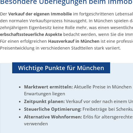
Besondere Überlegungen beim Immobil
Der
Verkauf der eigenen Immobilie
im fortgeschrittenen Lebensal
den normalen Verkaufsprozess hinausgeht. In München spielen d
zehnjährigem Eigenbesitz keine Rolle mehr, was einen wesentlichen
erbschaftssteuerliche Aspekte
bedacht werden, wenn Sie die Immo
Für einen erfolgreichen
Hausverkauf in München
ist eine profess
Preisentwicklung in verschiedenen Stadtteilen stark variiert.
Wichtige Punkte für München
Marktwert ermitteln:
Aktuelle Preise in München 
Erwartungen liegen
Zeitpunkt planen:
Verkauf vor oder nach einem Um
Steuerliche Optimierung:
Freibeträge bei Schenk
Alternative Wohnformen:
Erlös für altersgerech
verwenden