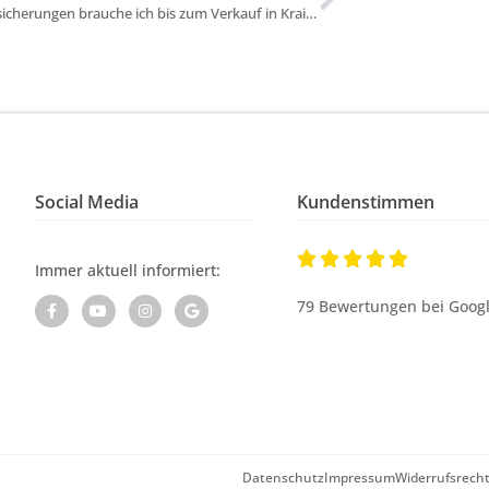
Welche Versicherungen brauche ich bis zum Verkauf in Krailling?
Social Media
Kundenstimmen





Immer aktuell informiert:
79 Bewertungen bei Goog
Datenschutz
Impressum
Widerrufsrech