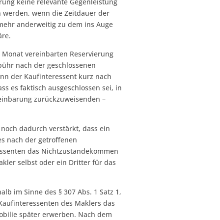
rung keine relevante Gegenleistung
n werden, wenn die Zeitdauer der
 mehr anderweitig zu dem ins Auge
äre.
en Monat vereinbarten Reservierung
bühr nach der geschlossenen
nn der Kaufinteressent kurz nach
s es faktisch ausgeschlossen sei, in
reinbarung zurückzuweisenden –
 noch dadurch verstärkt, dass ein
es nach der getroffenen
ressenten das Nichtzustandekommen
kler selbst oder ein Dritter für das
lb im Sinne des § 307 Abs. 1 Satz 1,
 Kaufinteressenten des Maklers das
obilie später erwerben. Nach dem