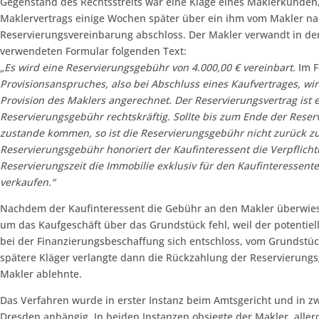
Gegenstand des Rechtsstreits war eine Klage eines Maklerkunden
Maklervertrags einige Wochen später über ein ihm vom Makler n
Reservierungsvereinbarung abschloss. Der Makler verwandt in dem
verwendeten Formular folgenden Text:
„Es
wird eine Reservierungsgebühr von 4.000,00
€
vereinbart.
Im F
Provisionsanspruches, also bei
Abschluss eines Kaufvertrages,
wir
Provision des Maklers angerechnet.
Der Reservierungsvertrag
ist 
Reservierungsgebühr
rechtskräftig. Sollte bis zum Ende der Reser
zustande kommen, so ist die
Reservierungsgebühr nicht zurück zu 
Reservierungsgebühr honoriert der Kaufinteressent die Verpflich
Reservierungszeit die Immobilie exklusiv für den Kaufinteressent
verkaufen.“
Nachdem der Kaufinteressent die Gebühr an den Makler überwie
um das Kaufgeschäft über das Grundstück fehl, weil der potentiel
bei der Finanzierungsbeschaffung sich entschloss, vom Grundst
spätere Kläger verlangte dann die Rückzahlung der Reservierungs
Makler ablehnte.
Das Verfahren wurde in erster Instanz beim Amtsgericht und in zw
Dresden anhängig. In beiden Instanzen obsiegte der Makler, aller