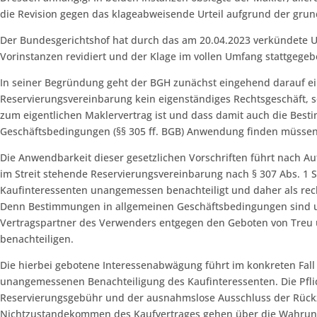
die Revision gegen das klageabweisende Urteil aufgrund der grun
Der Bundesgerichtshof hat durch das am 20.04.2023 verkündete Ur
Vorinstanzen revidiert und der Klage im vollen Umfang stattgegeb
In seiner Begründung geht der BGH zunächst eingehend darauf ei
Reservierungsvereinbarung kein eigenständiges Rechtsgeschäft,
zum eigentlichen Maklervertrag ist und dass damit auch die Bes
Geschäftsbedingungen (§§ 305 ff. BGB) Anwendung finden müssen
Die Anwendbarkeit dieser gesetzlichen Vorschriften führt nach Au
im Streit stehende Reservierungsvereinbarung nach § 307 Abs. 1 Sa
Kaufinteressenten unangemessen benachteiligt und daher als rec
Denn Bestimmungen in allgemeinen Geschäftsbedingungen sind 
Vertragspartner des Verwenders entgegen den Geboten von Tre
benachteiligen.
Die hierbei gebotene Interessenabwägung führt im konkreten Fall
unangemessenen Benachteiligung des Kaufinteressenten. Die Pfli
Reservierungsgebühr und der ausnahmslose Ausschluss der Rück
Nichtzustandekommen des Kaufvertrages gehen über die Wahrung