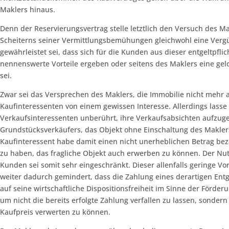
Maklers hinaus.
Denn der Reservierungsvertrag stelle letztlich den Versuch des Mak
Scheiterns seiner Vermittlungsbemühungen gleichwohl eine Vergü
gewährleistet sei, dass sich für die Kunden aus dieser entgeltpfl
nennenswerte Vorteile ergeben oder seitens des Maklers eine gel
sei.
Zwar sei das Versprechen des Maklers, die Immobilie nicht mehr a
Kaufinteressenten von einem gewissen Interesse. Allerdings lasse
Verkaufsinteressenten unberührt, ihre Verkaufsabsichten aufzug
Grundstücksverkäufers, das Objekt ohne Einschaltung des Maklers
Kaufinteressent habe damit einen nicht unerheblichen Betrag be
zu haben, das fragliche Objekt auch erwerben zu können. Der Nu
Kunden sei somit sehr eingeschränkt. Dieser allenfalls geringe Vo
weiter dadurch gemindert, dass die Zahlung eines derartigen Entge
auf seine wirtschaftliche Dispositionsfreiheit im Sinne der Förd
um nicht die bereits erfolgte Zahlung verfallen zu lassen, sond
Kaufpreis verwerten zu können.