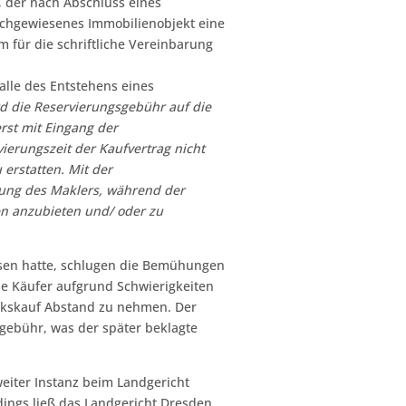
, der nach Abschluss eines
achgewiesenes Immobilienobjekt eine
 für die schriftliche Vereinbarung
alle des Entstehens eines
d die Reservierungsgebühr auf
die
erst mit Eingang der
vierungszeit der Kaufvertrag nicht
erstatten. Mit der
tung des Maklers, während der
en anzubieten und/ oder zu
sen hatte, schlugen die Bemühungen
le Käufer aufgrund Schwierigkeiten
ückskauf Abstand zu nehmen. Der
gebühr, was der später beklagte
eiter Instanz beim Landgericht
dings ließ das Landgericht Dresden