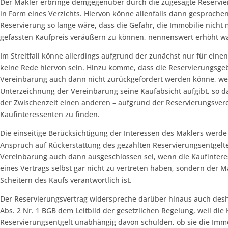
Der Makler erbringe demgegenüber durch die zugesagte Reservie
in Form eines Verzichts. Hiervon könne allenfalls dann gesproche
Reservierung so lange wäre, dass die Gefahr, die Immobilie nicht
gefassten Kaufpreis veräußern zu können, nennenswert erhöht w
Im Streitfall könne allerdings aufgrund der zunächst nur für ein
keine Rede hiervon sein. Hinzu komme, dass die Reservierungsge
Vereinbarung auch dann nicht zurückgefordert werden könne, we
Unterzeichnung der Vereinbarung seine Kaufabsicht aufgibt, so das
der Zwischenzeit einen anderen – aufgrund der Reservierungsve
Kaufinteressenten zu finden.
Die einseitige Berücksichtigung der Interessen des Maklers werde
Anspruch auf Rückerstattung des gezahlten Reservierungsentgelt
Vereinbarung auch dann ausgeschlossen sei, wenn die Kaufinte
eines Vertrags selbst gar nicht zu vertreten haben, sondern der Ma
Scheitern des Kaufs verantwortlich ist.
Der Reservierungsvertrag widerspreche darüber hinaus auch desha
Abs. 2 Nr. 1 BGB dem Leitbild der gesetzlichen Regelung, weil die
Reservierungsentgelt unabhängig davon schulden, ob sie die Imm