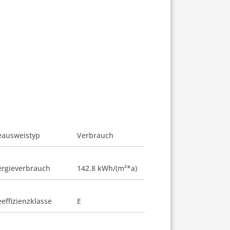
eausweistyp
Verbrauch
rgieverbrauch
142.8 kWh/(m²*a)
effizienzklasse
E