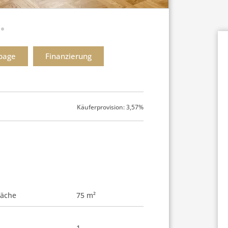
page
Finanzierung
Käuferprovision: 3,57%
äche
75 m²
1