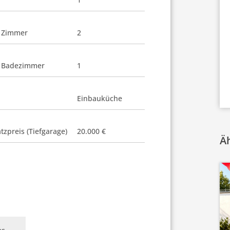
 Zimmer
2
 Badezimmer
1
Einbauküche
atzpreis (Tiefgarage)
20.000 €
Ä
VERKAUFT
81373
München
2-Zimmer Wohnung mit Potential
in München-Sendling