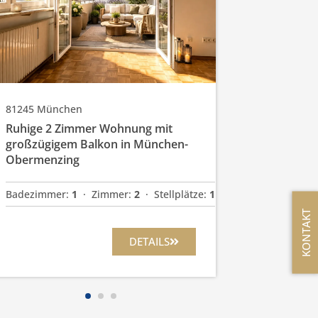
Badezimmer:
Kaufpreis
579.000
81245
München
Ruhige 2 Zimmer Wohnung mit
großzügigem Balkon in München-
Obermenzing
Badezimmer:
1
  ·  
Zimmer:
2
  ·  
Stellplätze:
1
KONTAKT
DETAILS
1
2
3