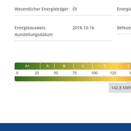
Wesentlicher Energieträger
Öl
Energi
Energieausweis
2018-10-16
Befeue
Ausstellungsdatum
A+
A
B
C
D
E
0
25
50
75
100
125
1
142,8 kWh