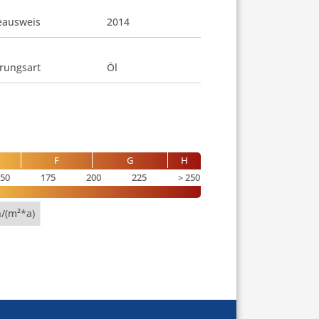
eausweis
2014
rungsart
Öl
F
G
H
50
175
200
225
250
/(m²*a)