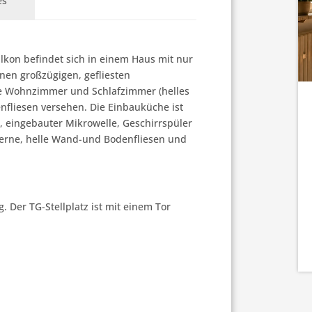
es
Badezimmer:
1
  ·  
Zimmer:
2
  ·  
Stellplätze:
1
kon befindet sich in einem Haus mit nur 
Kaufpreis
nen großzügigen, gefliesten 
DETAILS
343.000 €
te Wohnzimmer und Schlafzimmer (helles 
nfliesen versehen. Die Einbauküche ist 
 eingebauter Mikrowelle, Geschirrspüler 
erne, helle Wand-und Bodenfliesen und 
 Der TG-Stellplatz ist mit einem Tor 