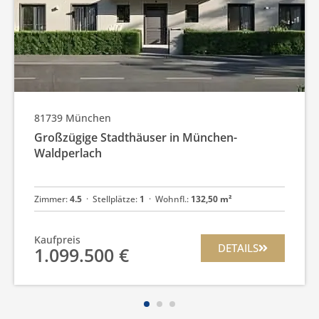
81739
München
Großzügige Stadthäuser in München-
Waldperlach
Zimmer:
4.5
  ·  
Stellplätze:
1
  ·  
Wohnfl.:
132,50 m²
Kaufpreis
DETAILS
1.099.500 €
1
2
3