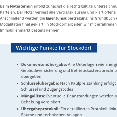
Beim
Notartermin
erfolgt zunächst die rechtsgültige Unterzeichn
Parteien. Der Notar verliest alle Vertragsklauseln und klärt offe
Anschließend werden die
Eigentumsübertragung
ins Grundbuch ei
Modalitäten final geklärt. In Stockdorf arbeiten wir mit erfahren
Immobilienmarkt bestens kennen.
Wichtige Punkte für Stockdorf
Dokumentenübergabe:
Alle Unterlagen wie Energ
Gebäudeversicherung und Betriebskostenabrechnun
übergeben
Schlüsselübergabe:
Nach Kaufpreiszahlung erfolgt 
Schlüssel und Zugangscodes
Mängelliste:
Eventuelle Beanstandungen werden pro
Behebung vereinbart
Übergabeprotokoll:
Ein detailliertes Protokoll do
Räume und technischen Anlagen